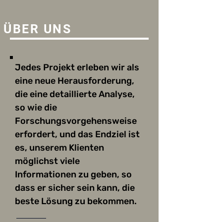
ÜBER UNS
Jedes Projekt erleben wir als
eine neue Herausforderung,
die eine detaillierte Analyse,
so wie die
Forschungsvorgehensweise
erfordert, und das Endziel ist
es, unserem Klienten
möglichst viele
Informationen zu geben, so
dass er sicher sein kann, die
beste Lösung zu bekommen.