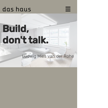
Build,
don't talk.
Ludwig Mies van der Rohe