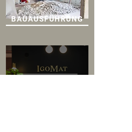
BAUAUSFÜHRUNG
DEMNÄCHST...
BLOG
BROŠURA