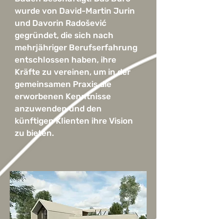
wurde von David-Martin Jurin
und Davorin Radošević
gegründet, die sich nach
mehrjähriger Berufserfahrung
entschlossen haben, ihre
Kräfte zu vereinen, um in der
gemeinsamen Praxis die
erworbenen Kenntnisse
anzuwenden und den
künftigen Klienten ihre Vision
zu bieten.