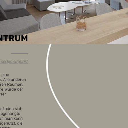
NTRUM
medjimurje.hr/
 eine
. Alle anderen
eren Räumen:
ke wurde der
eser
efinden sich
 abgehängte
er, man kann
genutzt, die