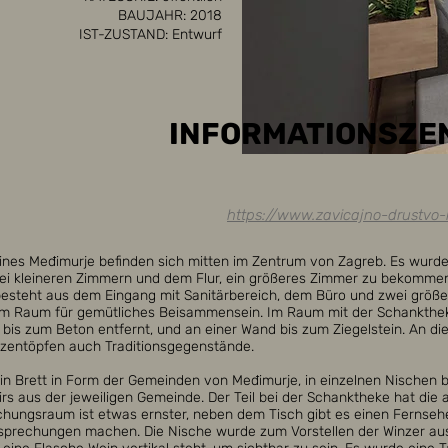
BAUJAHR: 2018
IST-ZUSTAND: Entwurf
INFORMATIONSZE
https://www.zavicajno-drustvo-
ines Međimurje befinden sich mitten im Zentrum von Zagreb. Es wurde
ei kleineren Zimmern und dem Flur, ein größeres Zimmer zu bekommen
esteht aus dem Eingang mit Sanitärbereich, dem Büro und zwei größ
 Raum für gemütliches Beisammensein. Im Raum mit der Schankthe
bis zum Beton entfernt, und an einer Wand bis zum Ziegelstein. An di
nzentöpfen auch Traditionsgegenstände.
n Brett in Form der Gemeinden von Međimurje, in einzelnen Nischen b
irs aus der jeweiligen Gemeinde. Der Teil bei der Schanktheke hat die
chungsraum ist etwas ernster, neben dem Tisch gibt es einen Fernseh
sprechungen machen. Die Nische wurde zum Vorstellen der Winzer aus