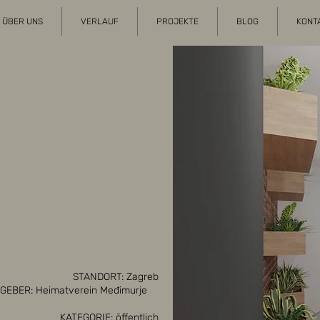
ÜBER UNS
VERLAUF
PROJEKTE
BLOG
KONT
STANDORT: Zagreb
GEBER: Heimatverein Međimurje
KATEGORIE: öffentlich