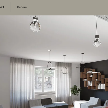
AKT
General